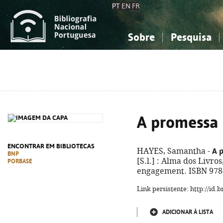
PT
EN
FR
Sobre
Pesquisa
Sobre a Bibliografia Nacional
Simples
Conhecimento, Informação...
Conhecimento, Informação...
Combinada
A
Ciências sociais...
Ciências sociais...
Arte, desporto...
Arte, desporto...
A promessa
ENCONTRAR EM BIBLIOTECAS
A 
HAYES, Samantha -
BNP
[S.l.] : Alma dos Livros
PORBASE
engagement. ISBN 978
Link persistente: http://id
ADICIONAR À LISTA