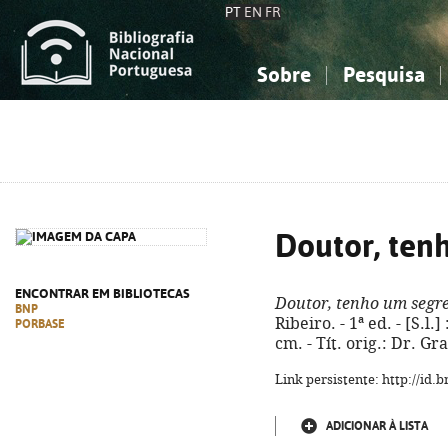
PT
EN
FR
Sobre
Pesquisa
Sobre a Bibliografia Nacional
Simples
Conhecimento, Informação...
Conhecimento, Informação...
Combinada
A
Ciências sociais...
Ciências sociais...
Arte, desporto...
Arte, desporto...
Doutor, ten
ENCONTRAR EM BIBLIOTECAS
Doutor, tenho um segr
BNP
Ribeiro. - 1ª ed. - [S.l.
PORBASE
cm. - Tít. orig.: Dr. G
Link persistente: http://id
ADICIONAR À LISTA