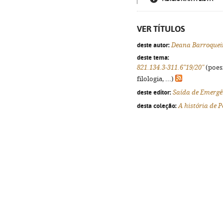
VER TÍTULOS
deste autor:
Deana Barroquei
deste tema:
821.134.3-311.6"19/20"
(poes
filologia, ...)
deste editor:
Saída de Emergê
desta coleção:
A história de 