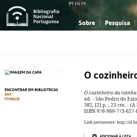
PT
EN
FR
Sobre
Pesquisa
Sobre a Bibliografia Nacional
Simples
Conhecimento, Informação...
Conhecimento, Informação...
Combinada
A
Ciências sociais...
Ciências sociais...
Arte, desporto...
Arte, desporto...
O cozinheir
ENCONTRAR EM BIBLIOTECAS
O cozinheiro da rainha
BNP
ed. - São Pedro do Esto
PORBASE
382, [2] p. ; 23 cm. - 
ISBN 978-989-773-627-
Link persistente: http://id
ADICIONAR À LISTA