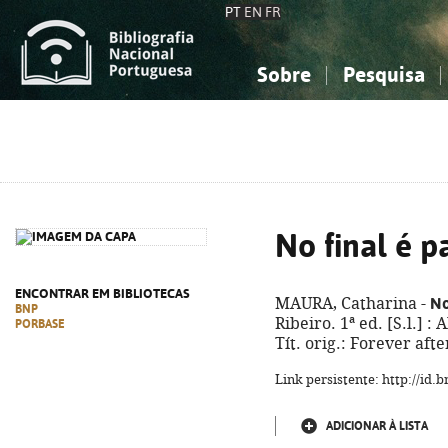
PT
EN
FR
Sobre
Pesquisa
Sobre a Bibliografia Nacional
Simples
Conhecimento, Informação...
Conhecimento, Informação...
Combinada
A
Ciências sociais...
Ciências sociais...
Arte, desporto...
Arte, desporto...
No final é 
ENCONTRAR EM BIBLIOTECAS
No
MAURA, Catharina -
BNP
Ribeiro. 1ª ed. [S.l.] :
PORBASE
Tít. orig.: Forever aft
Link persistente: http://id
ADICIONAR À LISTA