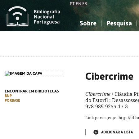
PT
EN
FR
Sobre
Pesquisa
Sobre a Bibliografia Nacional
Simples
Conhecimento, Informação...
Conhecimento, Informação...
Combinada
A
Ciências sociais...
Ciências sociais...
Arte, desporto...
Arte, desporto...
Cibercrime
ENCONTRAR EM BIBLIOTECAS
Cibercrime
/ Cláudia Pi
BNP
do Estoril : Desassosseg
PORBASE
978-989-9255-17-3
Link persistente: http://id
ADICIONAR À LISTA