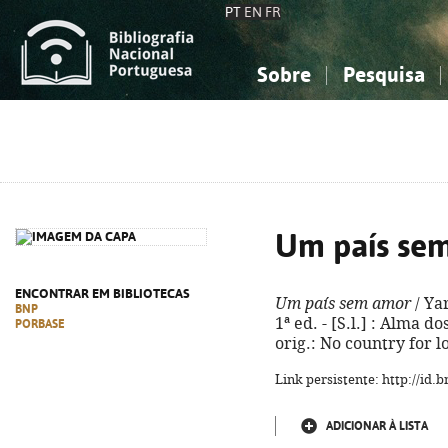
PT
EN
FR
Sobre
Pesquisa
Sobre a Bibliografia Nacional
Simples
Conhecimento, Informação...
Conhecimento, Informação...
Combinada
A
Ciências sociais...
Ciências sociais...
Arte, desporto...
Arte, desporto...
Um país se
ENCONTRAR EM BIBLIOTECAS
Um país sem amor
/ Ya
BNP
1ª ed. - [S.l.] : Alma do
PORBASE
orig.: No country for l
Link persistente: http://id
ADICIONAR À LISTA