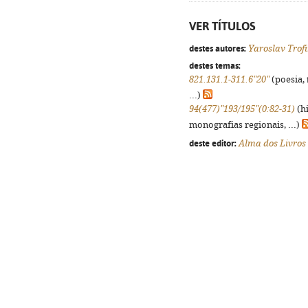
VER TÍTULOS
destes autores:
Yaroslav Trof
destes temas:
821.131.1-311.6"20"
(poesia, 
...)
94(477)"193/195"(0:82-31)
(hi
monografias regionais, ...)
deste editor:
Alma dos Livros