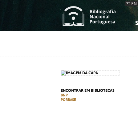
PT
EN
S
S
C
C
C
C
A
A
ENCONTRAR EM BIBLIOTECAS
BNP
PORBASE