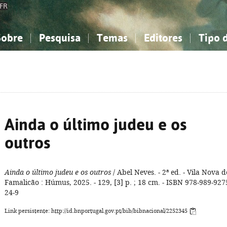
FR
Sobre
Pesquisa
Temas
Editores
Tipo 
obre a Bibliografia Nacional
imples
onhecimento, Informação...
onhecimento, Informação...
Combinada
A minha lista
Como utilizar
Filosofia, psicologia...
Filosofia, psicologia...
Perguntas frequente
iências sociais...
iências sociais...
Ciências exatas e naturais...
Ciências exatas e naturais...
rte, desporto...
rte, desporto...
Literatura, linguística...
Literatura, linguística...
Ainda o último judeu e os
outros
Ainda o último judeu e os outros
/ Abel Neves. - 2ª ed. - Vila Nova d
Famalicão : Húmus, 2025. - 129, [3] p. ; 18 cm. - ISBN 978-989-927
24-9
Link persistente: http://id.bnportugal.gov.pt/bib/bibnacional/2252345