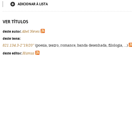
ADICIONAR À LISTA
VER TÍTULOS
deste autor:
Abel Neves
deste tema:
821.134.3-2"19/20"
(poesia, teatro, romance, banda desenhada, filologia, ...)
deste editor:
Húmus