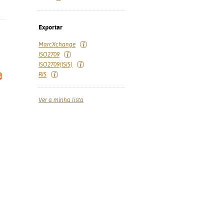
Exportar
MarcXchange
ISO2709
ISO2709(ISIS)
RIS
Ver a minha lista