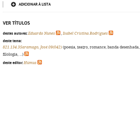
ADICIONAR À LISTA
VER TÍTULOS
destes autores:
Eduardo Nunes
,
Isabel Cristina Rodrigues
deste tema:
821.134.3Saramago, José.09(042)
(poesia, teatro, romance, banda desenhada,
filologia, ...)
deste editor:
Húmus