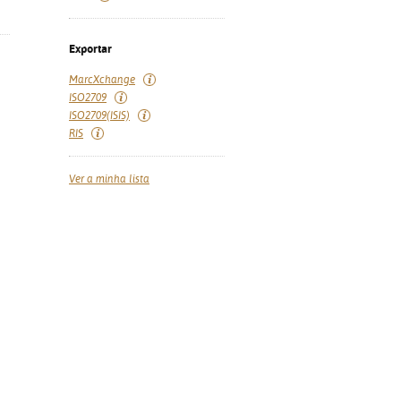
Exportar
MarcXchange
ISO2709
ISO2709(ISIS)
RIS
Ver a minha lista