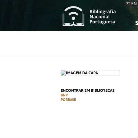
PT
EN
S
S
C
C
C
C
A
A
ENCONTRAR EM BIBLIOTECAS
BNP
PORBASE