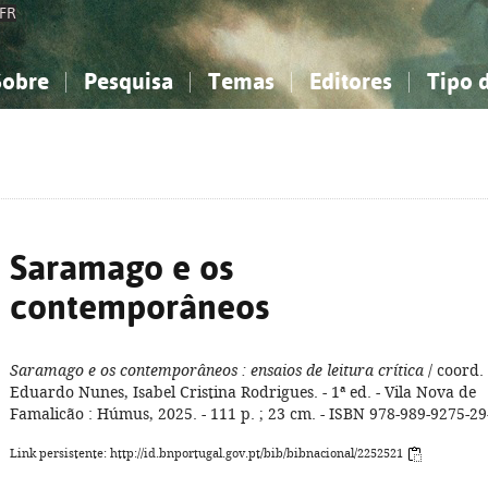
FR
Sobre
Pesquisa
Temas
Editores
Tipo 
obre a Bibliografia Nacional
imples
onhecimento, Informação...
onhecimento, Informação...
Combinada
A minha lista
Como utilizar
Filosofia, psicologia...
Filosofia, psicologia...
Perguntas frequente
iências sociais...
iências sociais...
Ciências exatas e naturais...
Ciências exatas e naturais...
rte, desporto...
rte, desporto...
Literatura, linguística...
Literatura, linguística...
Saramago e os
contemporâneos
Saramago e os contemporâneos
: ensaios de leitura crítica
/ coord.
Eduardo Nunes, Isabel Cristina Rodrigues. - 1ª ed. - Vila Nova de
Famalicão : Húmus, 2025. - 111 p. ; 23 cm. - ISBN 978-989-9275-29
Link persistente: http://id.bnportugal.gov.pt/bib/bibnacional/2252521