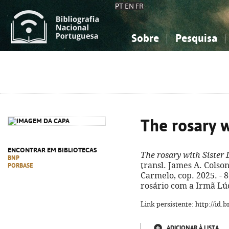
PT
EN
FR
Sobre
Pesquisa
Sobre a Bibliografia Nacional
Simples
Conhecimento, Informação...
Conhecimento, Informação...
Combinada
A
Ciências sociais...
Ciências sociais...
Arte, desporto...
Arte, desporto...
The rosary w
ENCONTRAR EM BIBLIOTECAS
The rosary with Sister 
BNP
transl. James A. Colson
PORBASE
Carmelo, cop. 2025. - 86, 
rosário com a Irmã Lúc
Link persistente: http://id
ADICIONAR À LISTA