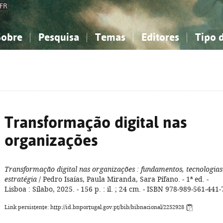
FR
Sobre
Pesquisa
Temas
Editores
Tipo 
obre a Bibliografia Nacional
imples
onhecimento, Informação...
onhecimento, Informação...
Combinada
A minha lista
Como utilizar
Filosofia, psicologia...
Filosofia, psicologia...
Perguntas frequente
iências sociais...
iências sociais...
Ciências exatas e naturais...
Ciências exatas e naturais...
rte, desporto...
rte, desporto...
Literatura, linguística...
Literatura, linguística...
Transformação digital nas
organizações
Transformação digital nas organizações
: fundamentos, tecnologias
estratégia
/ Pedro Isaías, Paula Miranda, Sara Pífano. - 1ª ed. -
Lisboa : Sílabo, 2025. - 156 p. : il. ; 24 cm. - ISBN 978-989-561-441-
Link persistente: http://id.bnportugal.gov.pt/bib/bibnacional/2252928