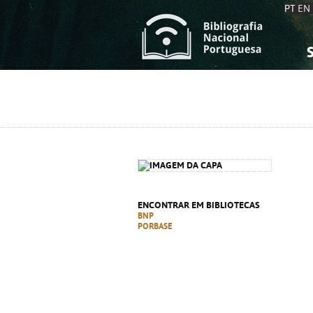
PT
EN
S
S
C
C
C
C
A
A
ENCONTRAR EM BIBLIOTECAS
BNP
PORBASE