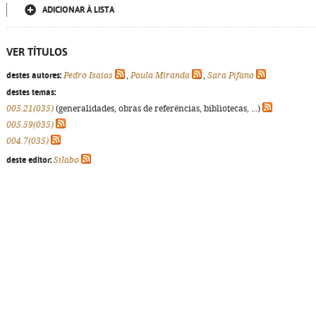
ADICIONAR À LISTA
VER TÍTULOS
destes autores:
Pedro Isaías
,
Paula Miranda
,
Sara Pífano
destes temas:
005.21(035)
(generalidades, obras de referências, bibliotecas, ...)
005.59(035)
004.7(035)
deste editor:
Sílabo