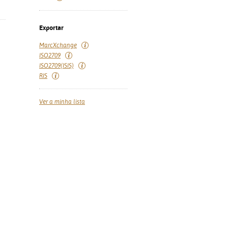
Exportar
MarcXchange
ISO2709
ISO2709(ISIS)
RIS
Ver a minha lista