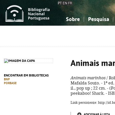
PT
EN
FR
Sobre
Pesquisa
Sobre a Bibliografia Nacional
Simples
Conhecimento, Informação...
Conhecimento, Informação...
Combinada
A
Ciências sociais...
Ciências sociais...
Arte, desporto...
Arte, desporto...
Animais mar
ENCONTRAR EM BIBLIOTECAS
Animais marinhos
/ Rob
BNP
Mafalda Souto. - 1ª ed. 
PORBASE
il., pop up ; 22 cm. - (
peekaboo! Shark. - IS
Link persistente: http://id
ADICIONAR À LISTA