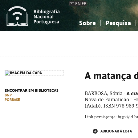
PT
EN
FR
Sobre
Pesquisa
Sobre a Bibliografia Nacional
Simples
Conhecimento, Informação...
Conhecimento, Informação...
Combinada
A
Ciências sociais...
Ciências sociais...
Arte, desporto...
Arte, desporto...
A matança d
ENCONTRAR EM BIBLIOTECAS
A ma
BARBOSA, Sónia -
BNP
Nova de Famalicão : Hú
PORBASE
(Adab). ISBN 978-989-
Link persistente: http://id
ADICIONAR À LISTA