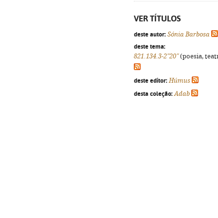
VER TÍTULOS
deste autor:
Sónia Barbosa
deste tema:
821.134.3-2"20"
(poesia, teat
deste editor:
Húmus
desta coleção:
Adab