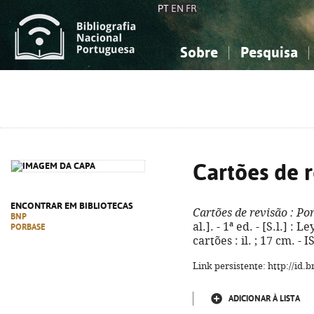
PT
EN
FR
Sobre
Pesquisa
Sobre a Bibliografia Nacional
Simples
Conhecimento, Informação...
Conhecimento, Informação...
Combinada
A
Ciências sociais...
Ciências sociais...
Arte, desporto...
Arte, desporto...
Cartões de 
ENCONTRAR EM BIBLIOTECAS
Cartões de revisão
: Po
BNP
al.]. - 1ª ed. - [S.l.] :
PORBASE
cartões : il. ; 17 cm. -
Link persistente: http://id
ADICIONAR À LISTA