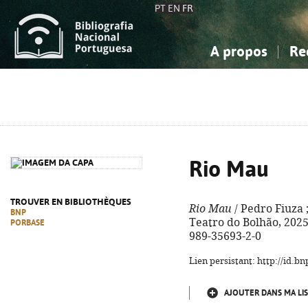
PT
EN
FR
A propos
Re
La Bibliographie Nationale
Simple
Connaissance, Information...
Connaissance, Information...
Avancée
Mes 
Sciences sociales...
Sciences sociales...
Arts, sport...
Arts, sport...
Rio Mau
TROUVER EN BIBLIOTHÈQUES
Rio Mau
/ Pedro Fiuza ;
BNP
Teatro do Bolhão, 2025. -
PORBASE
989-35693-2-0
Lien persistant: http://id.
AJOUTER DANS MA LIS