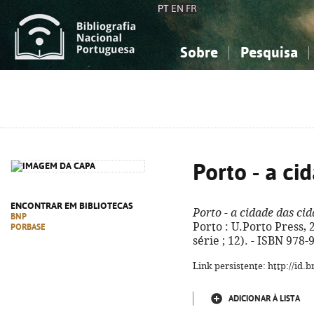
PT
EN
FR
Sobre
Pesquisa
Sobre a Bibliografia Nacional
Simples
Conhecimento, Informação...
Conhecimento, Informação...
Combinada
A
Ciências sociais...
Ciências sociais...
Arte, desporto...
Arte, desporto...
Porto - a ci
ENCONTRAR EM BIBLIOTECAS
Porto - a cidade das ci
BNP
Porto : U.Porto Press, 20
PORBASE
série ; 12). - ISBN 978
Link persistente: http://id
ADICIONAR À LISTA