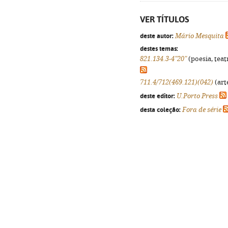
VER TÍTULOS
deste autor:
Mário Mesquita
destes temas:
821.134.3-4"20"
(poesia, teat
711.4/712(469.121)(042)
(arte
deste editor:
U.Porto Press
desta coleção:
Fora de série