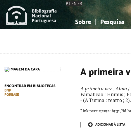
PT
EN
FR
Sobre
Pesquisa
Sobre a Bibliografia Nacional
Simples
Conhecimento, Informação...
Conhecimento, Informação...
Combinada
A
Ciências sociais...
Ciências sociais...
Arte, desporto...
Arte, desporto...
A primeira v
ENCONTRAR EM BIBLIOTECAS
A primeira vez
;
Alma
/
BNP
Famalicão : Húmus ; Por
PORBASE
- (A Turma : teatro ; 2
Link persistente: http://id
ADICIONAR À LISTA