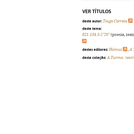
VER TÍTULOS
deste autor:
Tiago Correia
deste tema:
821.134.3-2"20"
(poesia, teat
destes editores:
Húmus
,
A
desta coleção:
A Turma: teat