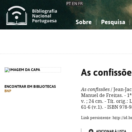
PT
EN
FR
Sobre
Pesquisa
Sobre a Bibliografia Nacional
Simples
Conhecimento, Informação...
Conhecimento, Informação...
Combinada
A
Ciências sociais...
Ciências sociais...
Arte, desporto...
Arte, desporto...
As confissõe
ENCONTRAR EM BIBLIOTECAS
As confissões
/ Jean-Jac
BNP
Manuel de Freitas. - 1ª 
v. ; 24 cm. - Tít. orig.
61-6 (v.1). - ISBN 978-
Link persistente: http://id
ADICIONAR À LISTA