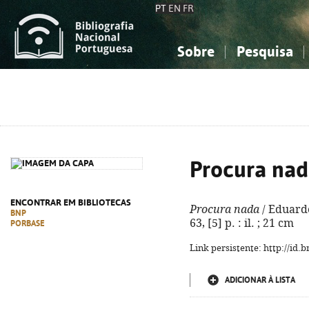
PT
EN
FR
Sobre
Pesquisa
Sobre a Bibliografia Nacional
Simples
Conhecimento, Informação...
Conhecimento, Informação...
Combinada
A
Ciências sociais...
Ciências sociais...
Arte, desporto...
Arte, desporto...
Procura na
ENCONTRAR EM BIBLIOTECAS
Procura nada
/ Eduardo 
BNP
63, [5] p. : il. ; 21 cm
PORBASE
Link persistente: http://id
ADICIONAR À LISTA