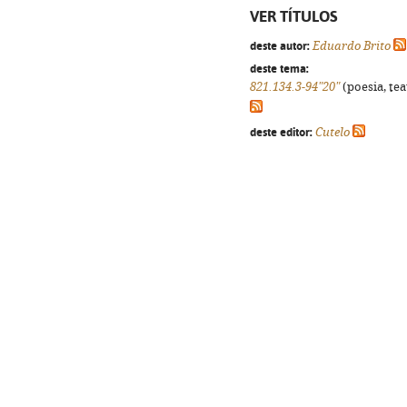
VER TÍTULOS
deste autor:
Eduardo Brito
deste tema:
821.134.3-94"20"
(poesia, tea
deste editor:
Cutelo