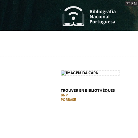
PT
EN
L
S
C
C
S
S
A
A
TROUVER EN BIBLIOTHÈQUES
BNP
PORBASE