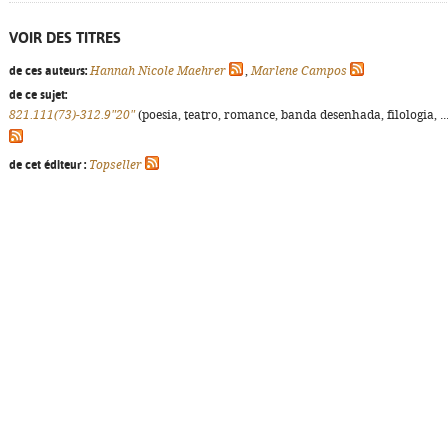
VOIR DES TITRES
de ces auteurs:
Hannah Nicole Maehrer
,
Marlene Campos
de ce sujet:
821.111(73)-312.9"20"
(poesia, teatro, romance, banda desenhada, filologia, ...
de cet éditeur :
Topseller