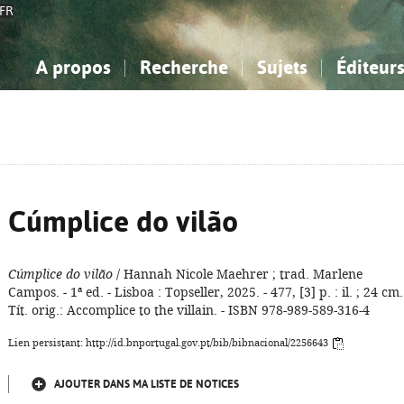
FR
A propos
Recherche
Sujets
Éditeur
a Bibliographie Nationale
imple
onnaissance, Information...
onnaissance, Information...
Avancée
Mes notices
Comment utiliser
Philosophie, psychologie...
Philosophie, psychologie...
Aide - FAQ
ciences sociales...
ciences sociales...
Mathématiques, sciences
Mathématiques, sciences
rts, sport...
rts, sport...
naturelles...
Littérature, linguistique...
naturelles...
Littérature, linguistique...
Cúmplice do vilão
Cúmplice do vilão
/ Hannah Nicole Maehrer ; trad. Marlene
Campos. - 1ª ed. - Lisboa : Topseller, 2025. - 477, [3] p. : il. ; 24 cm.
Tít. orig.: Accomplice to the villain. - ISBN 978-989-589-316-4
Lien persistant: http://id.bnportugal.gov.pt/bib/bibnacional/2256643
AJOUTER DANS MA LISTE DE NOTICES