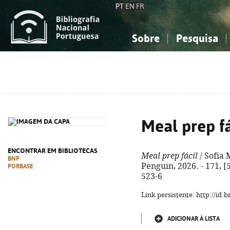
PT
EN
FR
Sobre
Pesquisa
Sobre a Bibliografia Nacional
Simples
Conhecimento, Informação...
Conhecimento, Informação...
Combinada
A
Ciências sociais...
Ciências sociais...
Arte, desporto...
Arte, desporto...
Meal prep fá
ENCONTRAR EM BIBLIOTECAS
Meal prep fácil
/ Sofia 
BNP
Penguin, 2026. - 171, [5
PORBASE
523-6
Link persistente: http://id
ADICIONAR À LISTA