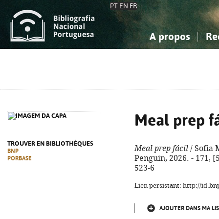
PT
EN
FR
A propos
Re
La Bibliographie Nationale
Simple
Connaissance, Information...
Connaissance, Information...
Avancée
Mes 
Sciences sociales...
Sciences sociales...
Arts, sport...
Arts, sport...
Meal prep fá
TROUVER EN BIBLIOTHÈQUES
Meal prep fácil
/ Sofia 
BNP
Penguin, 2026. - 171, [5
PORBASE
523-6
Lien persistant: http://id.
AJOUTER DANS MA LIS