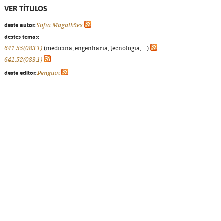
VER TÍTULOS
deste autor:
Sofia Magalhães
destes temas:
641.55(083.1)
(medicina, engenharia, tecnologia, ...)
641.52(083.1)
deste editor:
Penguin