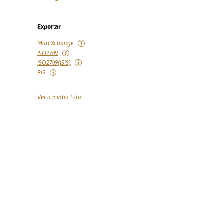
Exportar
MarcXchange
ISO2709
ISO2709(ISIS)
RIS
Ver a minha lista