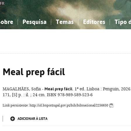
FR
Sobre
Pesquisa
Temas
Editores
Tipo 
obre a Bibliografia Nacional
imples
onhecimento, Informação...
onhecimento, Informação...
Combinada
A minha lista
Como utilizar
Filosofia, psicologia...
Filosofia, psicologia...
Perguntas frequente
iências sociais...
iências sociais...
Ciências exatas e naturais...
Ciências exatas e naturais...
rte, desporto...
rte, desporto...
Literatura, linguística...
Literatura, linguística...
Meal prep fácil
MAGALHÃES, Sofia -
Meal prep fácil
. 1ª ed. Lisboa : Penguin, 2026
171, [5] p. : il. ; 24 cm. ISBN 978-989-589-523-6
Link persistente: http://id.bnportugal.gov.pt/bib/bibnacional/2256650
ADICIONAR À LISTA