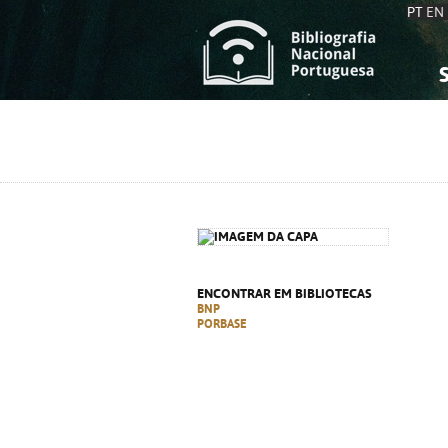
PT
EN
S
S
C
C
C
C
A
A
ENCONTRAR EM BIBLIOTECAS
BNP
PORBASE