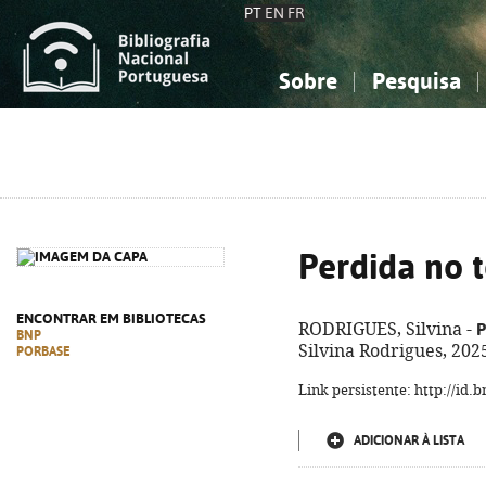
PT
EN
FR
Sobre
Pesquisa
Sobre a Bibliografia Nacional
Simples
Conhecimento, Informação...
Conhecimento, Informação...
Combinada
A
Ciências sociais...
Ciências sociais...
Arte, desporto...
Arte, desporto...
Perdida no 
ENCONTRAR EM BIBLIOTECAS
P
RODRIGUES, Silvina -
BNP
Silvina Rodrigues, 2025.
PORBASE
Link persistente: http://id
ADICIONAR À LISTA