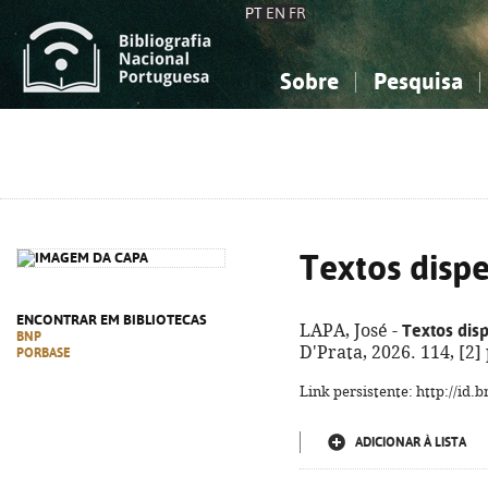
PT
EN
FR
Sobre
Pesquisa
Sobre a Bibliografia Nacional
Simples
Conhecimento, Informação...
Conhecimento, Informação...
Combinada
A
Ciências sociais...
Ciências sociais...
Arte, desporto...
Arte, desporto...
Textos disp
ENCONTRAR EM BIBLIOTECAS
Textos dis
LAPA, José -
BNP
D'Prata, 2026. 114, [2
PORBASE
Link persistente: http://id
ADICIONAR À LISTA