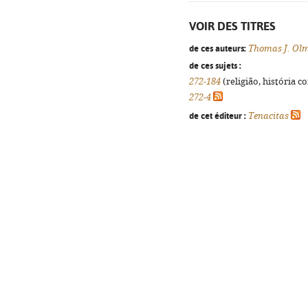
VOIR DES TITRES
de ces auteurs:
Thomas J. Ol
de ces sujets :
272-184
(religião, história c
272-4
de cet éditeur :
Tenacitas