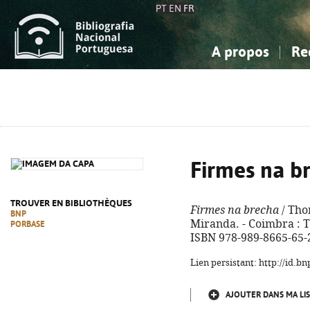
PT
EN
FR
A propos
Re
La Bibliographie Nationale
Simple
Connaissance, Information...
Connaissance, Information...
Avancée
Mes 
Sciences sociales...
Sciences sociales...
Arts, sport...
Arts, sport...
Firmes na b
TROUVER EN BIBLIOTHÈQUES
Firmes na brecha
/ Tho
BNP
Miranda. - Coimbra : Te
PORBASE
ISBN 978-989-8665-65-
Lien persistant: http://id.
AJOUTER DANS MA LIS