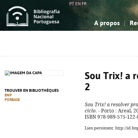
PT
EN
FR
A propos
Re
La Bibliographie Nationale
Simple
Connaissance, Information...
Connaissance, Information...
Avancée
Mes 
Sciences sociales...
Sciences sociales...
Arts, sport...
Arts, sport...
Sou Trix! a 
2
TROUVER EN BIBLIOTHÈQUES
BNP
PORBASE
Sou Trix! a resolver pr
ciclo
. - Porto : Areal, 20
ISBN 978-989-575-122-
Lien persistant: http://id.