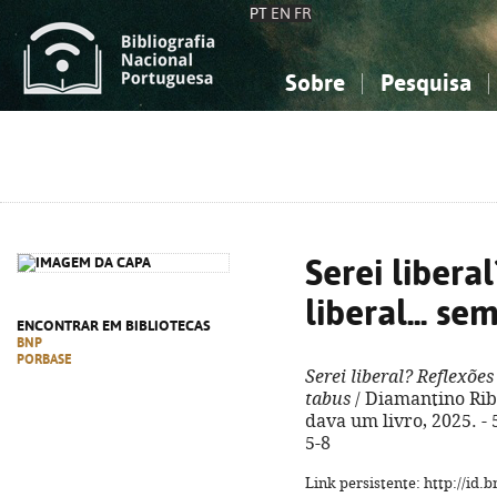
PT
EN
FR
Sobre
Pesquisa
Sobre a Bibliografia Nacional
Simples
Conhecimento, Informação...
Conhecimento, Informação...
Combinada
A
Ciências sociais...
Ciências sociais...
Arte, desporto...
Arte, desporto...
Serei libera
liberal... s
ENCONTRAR EM BIBLIOTECAS
BNP
PORBASE
Serei liberal? Reflexões
tabus
/ Diamantino Ribei
dava um livro, 2025. - 
5-8
Link persistente: http://id