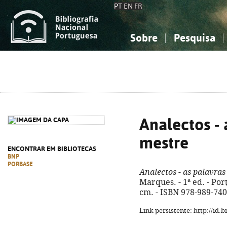
PT
EN
FR
Sobre
Pesquisa
Sobre a Bibliografia Nacional
Simples
Conhecimento, Informação...
Conhecimento, Informação...
Combinada
A
Ciências sociais...
Ciências sociais...
Arte, desporto...
Arte, desporto...
Analectos - 
mestre
ENCONTRAR EM BIBLIOTECAS
BNP
PORBASE
Analectos - as palavras
Marques. - 1ª ed. - Port
cm. - ISBN 978-989-740
Link persistente: http://id