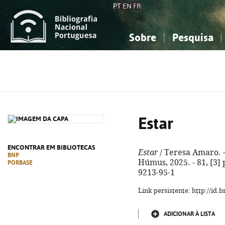
PT
EN
FR
Sobre
Pesquisa
Sobre a Bibliografia Nacional
Simples
Conhecimento, Informação...
Conhecimento, Informação...
Combinada
A
Ciências sociais...
Ciências sociais...
Arte, desporto...
Arte, desporto...
Estar
ENCONTRAR EM BIBLIOTECAS
Estar
/ Teresa Amaro. -
BNP
Húmus, 2025. - 81, [3] 
PORBASE
9213-95-1
Link persistente: http://id
ADICIONAR À LISTA