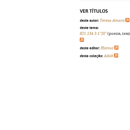
VER TÍTULOS
deste autor:
Teresa Amaro
deste tema:
821.134.3-1"20"
(poesia, teat
deste editor:
Húmus
desta coleção:
Adab