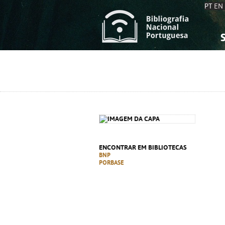
PT
EN
S
S
C
C
C
C
A
A
ENCONTRAR EM BIBLIOTECAS
BNP
PORBASE