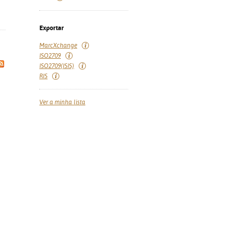
Exportar
MarcXchange
ISO2709
ISO2709(ISIS)
RIS
Ver a minha lista