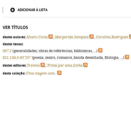
ADICIONAR À LISTA
VER TÍTULOS
destes autores:
Álvaro Costa
,
Margarida Sampaio
,
Carolina Rodrigues
destes temas:
087.5
(generalidades, obras de referências, bibliotecas, ...)
821.134.3-93"20"
(poesia, teatro, romance, banda desenhada, filologia, ...)
destes editores:
Trenmo
,
Trinta por uma Linha
desta coleção:
Uma viagem com..