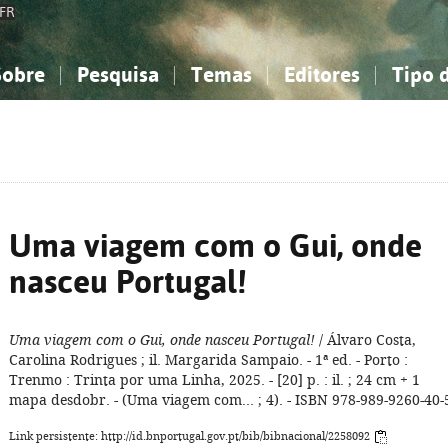
FR
Sobre
Pesquisa
Temas
Editores
Tipo 
obre a Bibliografia Nacional
imples
onhecimento, Informação...
onhecimento, Informação...
Combinada
A minha lista
Como utilizar
Filosofia, psicologia...
Filosofia, psicologia...
Perguntas frequente
iências sociais...
iências sociais...
Ciências exatas e naturais...
Ciências exatas e naturais...
rte, desporto...
rte, desporto...
Literatura, linguística...
Literatura, linguística...
Uma viagem com o Gui, onde
nasceu Portugal!
Uma viagem com o Gui, onde nasceu Portugal!
/ Álvaro Costa,
Carolina Rodrigues ; il. Margarida Sampaio. - 1ª ed. - Porto :
Trenmo : Trinta por uma Linha, 2025. - [20] p. : il. ; 24 cm + 1
mapa desdobr. - (Uma viagem com... ; 4). - ISBN 978-989-9260-40-
Link persistente: http://id.bnportugal.gov.pt/bib/bibnacional/2258092