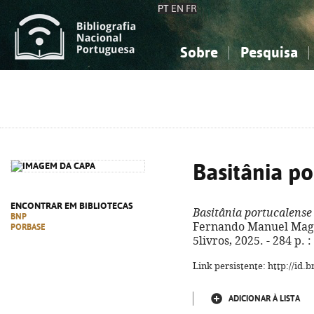
PT
EN
FR
Sobre
Pesquisa
Sobre a Bibliografia Nacional
Simples
Conhecimento, Informação...
Conhecimento, Informação...
Combinada
A
Ciências sociais...
Ciências sociais...
Arte, desporto...
Arte, desporto...
Basitânia p
ENCONTRAR EM BIBLIOTECAS
Basitânia portucalense
BNP
Fernando Manuel Magalh
PORBASE
5livros, 2025. - 284 p. 
Link persistente: http://id
ADICIONAR À LISTA