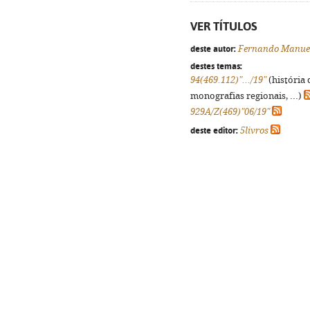
VER TÍTULOS
deste autor:
Fernando Manue
destes temas:
94(469.112)".../19"
(história 
monografias regionais, ...)
929A/Z(469)"06/19"
deste editor:
5livros