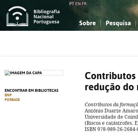
PT
EN
FR
Sobre
Pesquisa
Sobre a Bibliografia Nacional
Simples
Conhecimento, Informação...
Conhecimento, Informação...
Combinada
A
Ciências sociais...
Ciências sociais...
Arte, desporto...
Arte, desporto...
Contributos
redução do 
ENCONTRAR EM BIBLIOTECAS
BNP
PORBASE
Contributos da formaçã
António Duarte Amaro.
Universidade de Coimbra,
(Riscos e catástrofes. E
ISBN 978-989-26-2684-