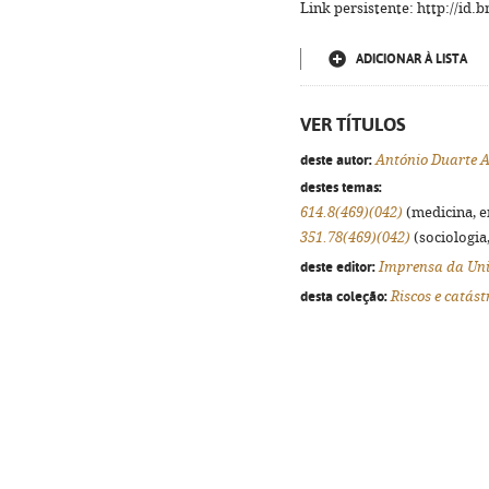
Link persistente: http://id
ADICIONAR À LISTA
VER TÍTULOS
deste autor:
António Duarte 
destes temas:
614.8(469)(042)
(medicina, en
351.78(469)(042)
(sociologia,
deste editor:
Imprensa da Uni
desta coleção:
Riscos e catást