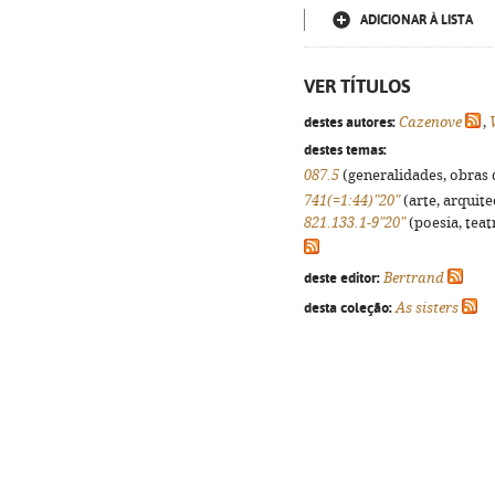
ADICIONAR À LISTA
VER TÍTULOS
destes autores:
Cazenove
,
destes temas:
087.5
(generalidades, obras d
741(=1:44)"20"
(arte, arquite
821.133.1-9"20"
(poesia, teat
deste editor:
Bertrand
desta coleção:
As sisters