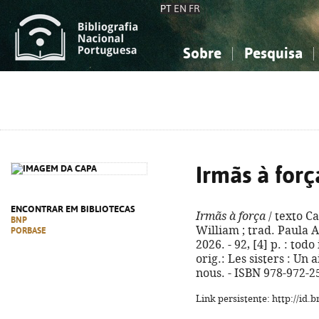
PT
EN
FR
Sobre
Pesquisa
Sobre a Bibliografia Nacional
Simples
Conhecimento, Informação...
Conhecimento, Informação...
Combinada
A
Ciências sociais...
Ciências sociais...
Arte, desporto...
Arte, desporto...
Irmãs à forç
ENCONTRAR EM BIBLIOTECAS
Irmãs à força
/ texto Ca
BNP
William ; trad. Paula A
PORBASE
2026. - 92, [4] p. : todo i
orig.: Les sisters : Un 
nous. - ISBN 978-972-2
Link persistente: http://id