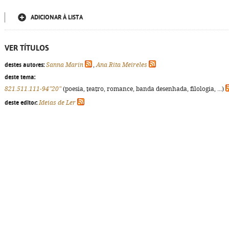
ADICIONAR À LISTA
VER TÍTULOS
destes autores:
Sanna Marin
,
Ana Rita Meireles
deste tema:
821.511.111-94"20"
(poesia, teatro, romance, banda desenhada, filologia, ...)
deste editor:
Ideias de Ler