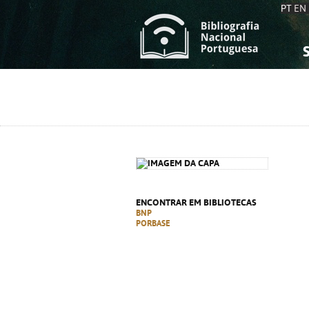
PT
EN
S
S
C
C
C
C
A
A
ENCONTRAR EM BIBLIOTECAS
BNP
PORBASE