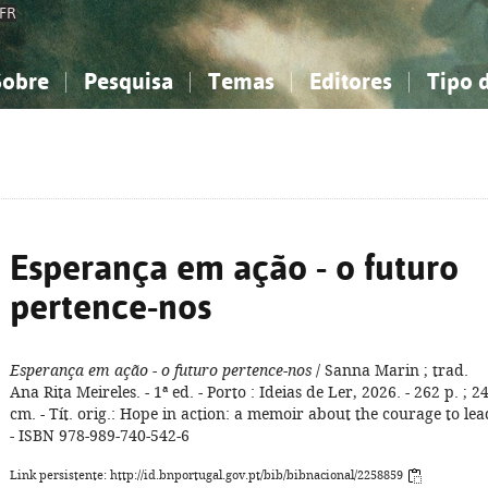
FR
Sobre
Pesquisa
Temas
Editores
Tipo 
obre a Bibliografia Nacional
imples
onhecimento, Informação...
onhecimento, Informação...
Combinada
A minha lista
Como utilizar
Filosofia, psicologia...
Filosofia, psicologia...
Perguntas frequente
iências sociais...
iências sociais...
Ciências exatas e naturais...
Ciências exatas e naturais...
rte, desporto...
rte, desporto...
Literatura, linguística...
Literatura, linguística...
Esperança em ação - o futuro
pertence-nos
Esperança em ação - o futuro pertence-nos
/ Sanna Marin ; trad.
Ana Rita Meireles. - 1ª ed. - Porto : Ideias de Ler, 2026. - 262 p. ; 2
cm. - Tít. orig.: Hope in action: a memoir about the courage to lea
- ISBN 978-989-740-542-6
Link persistente: http://id.bnportugal.gov.pt/bib/bibnacional/2258859