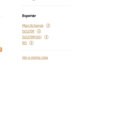
Exportar
MarcXchange
ISO2709
ISO2709(ISIS)
RIS
Ver a minha lista