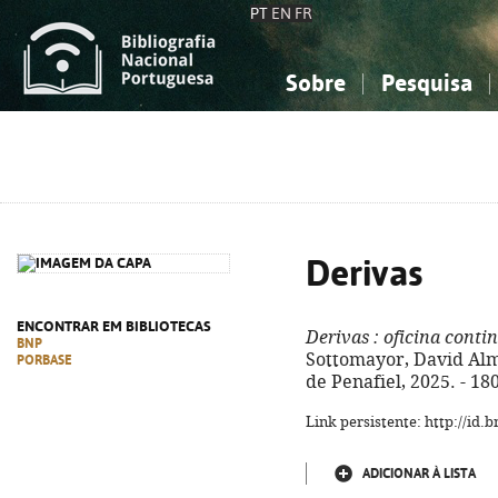
PT
EN
FR
Sobre
Pesquisa
Sobre a Bibliografia Nacional
Simples
Conhecimento, Informação...
Conhecimento, Informação...
Combinada
A
Ciências sociais...
Ciências sociais...
Arte, desporto...
Arte, desporto...
Derivas
ENCONTRAR EM BIBLIOTECAS
Derivas
: oficina cont
BNP
Sottomayor, David Alme
PORBASE
de Penafiel, 2025. - 18
Link persistente: http://id
ADICIONAR À LISTA