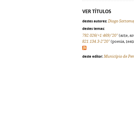
VER TÍTULOS
destes autores:
Diogo Sottom
destes temas:
792.026(=1:469)"20"
(arte, ar
821.134.3-2"20"
(poesia, teat
deste editor:
Município de Pen