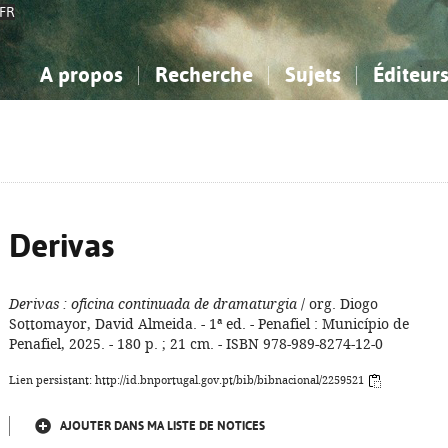
FR
A propos
Recherche
Sujets
Éditeur
a Bibliographie Nationale
imple
onnaissance, Information...
onnaissance, Information...
Avancée
Mes notices
Comment utiliser
Philosophie, psychologie...
Philosophie, psychologie...
Aide - FAQ
ciences sociales...
ciences sociales...
Mathématiques, sciences
Mathématiques, sciences
rts, sport...
rts, sport...
naturelles...
Littérature, linguistique...
naturelles...
Littérature, linguistique...
Derivas
Derivas
: oficina continuada de dramaturgia
/ org. Diogo
Sottomayor, David Almeida. - 1ª ed. - Penafiel : Município de
Penafiel, 2025. - 180 p. ; 21 cm. - ISBN 978-989-8274-12-0
Lien persistant: http://id.bnportugal.gov.pt/bib/bibnacional/2259521
AJOUTER DANS MA LISTE DE NOTICES