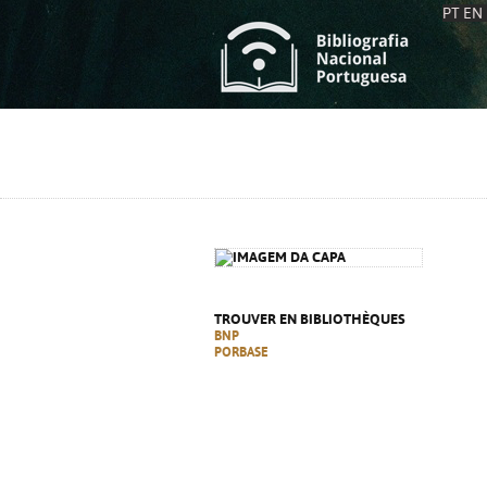
PT
EN
L
S
C
C
S
S
A
A
TROUVER EN BIBLIOTHÈQUES
BNP
PORBASE