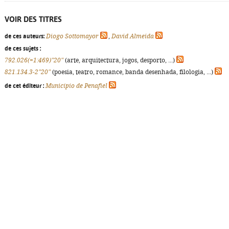
VOIR DES TITRES
de ces auteurs:
Diogo Sottomayor
,
David Almeida
de ces sujets :
792.026(=1:469)"20"
(arte, arquitectura, jogos, desporto, ...)
821.134.3-2"20"
(poesia, teatro, romance, banda desenhada, filologia, ...)
de cet éditeur :
Município de Penafiel