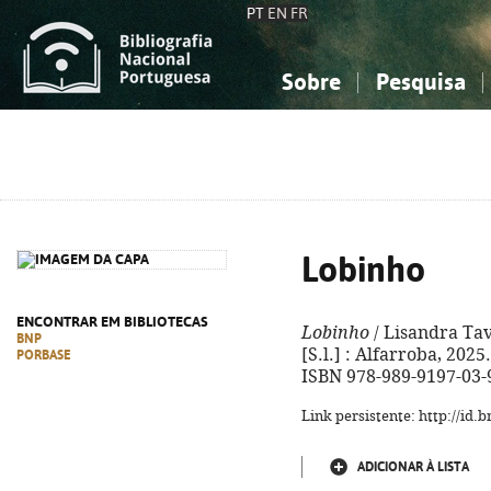
PT
EN
FR
Sobre
Pesquisa
Sobre a Bibliografia Nacional
Simples
Conhecimento, Informação...
Conhecimento, Informação...
Combinada
A
Ciências sociais...
Ciências sociais...
Arte, desporto...
Arte, desporto...
Lobinho
ENCONTRAR EM BIBLIOTECAS
Lobinho
/ Lisandra Tava
BNP
[S.l.] : Alfarroba, 2025. -
PORBASE
ISBN 978-989-9197-03-
Link persistente: http://id
ADICIONAR À LISTA