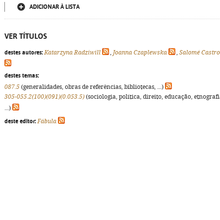
ADICIONAR À LISTA
VER TÍTULOS
destes autores:
Katarzyna Radziwill
,
Joanna Czaplewska
,
Salomé Castro
destes temas:
087.5
(generalidades, obras de referências, bibliotecas, ...)
305-055.2(100)(091)(0.053.5)
(sociologia, política, direito, educação, etnografi
...)
deste editor:
Fábula