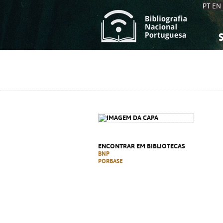
PT
EN
S
S
C
C
C
C
A
A
ENCONTRAR EM BIBLIOTECAS
BNP
PORBASE