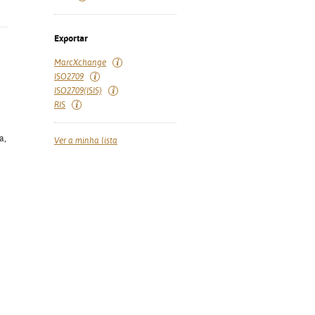
Exportar
MarcXchange
ISO2709
ISO2709(ISIS)
RIS
a,
Ver a minha lista