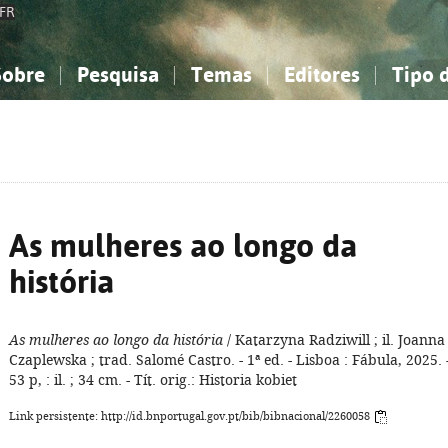
FR
Sobre
Pesquisa
Temas
Editores
Tipo 
obre a Bibliografia Nacional
imples
onhecimento, Informação...
onhecimento, Informação...
Combinada
A minha lista
Como utilizar
Filosofia, psicologia...
Filosofia, psicologia...
Perguntas frequente
iências sociais...
iências sociais...
Ciências exatas e naturais...
Ciências exatas e naturais...
rte, desporto...
rte, desporto...
Literatura, linguística...
Literatura, linguística...
As mulheres ao longo da
história
As mulheres ao longo da história
/ Katarzyna Radziwill ; il. Joanna
Czaplewska ; trad. Salomé Castro. - 1ª ed. - Lisboa : Fábula, 2025. 
53 p, : il. ; 34 cm. - Tít. orig.: Historia kobiet
Link persistente: http://id.bnportugal.gov.pt/bib/bibnacional/2260058