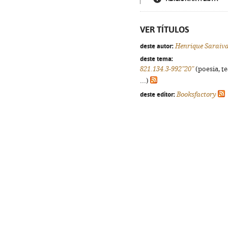
VER TÍTULOS
deste autor:
Henrique Saraiv
deste tema:
821.134.3-992"20"
(poesia, t
...)
deste editor:
Booksfactory