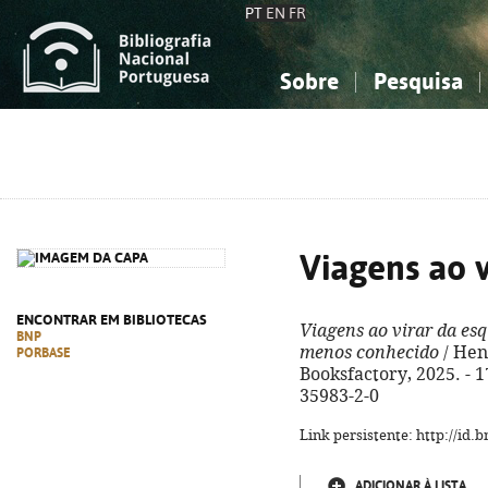
PT
EN
FR
Sobre
Pesquisa
Sobre a Bibliografia Nacional
Simples
Conhecimento, Informação...
Conhecimento, Informação...
Combinada
A
Ciências sociais...
Ciências sociais...
Arte, desporto...
Arte, desporto...
Viagens ao v
ENCONTRAR EM BIBLIOTECAS
Viagens ao virar da es
BNP
menos conhecido
/ Henr
PORBASE
Booksfactory, 2025. - 17
35983-2-0
Link persistente: http://id
ADICIONAR À LISTA