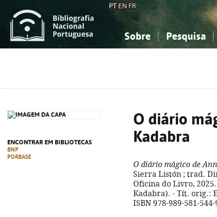
PT
EN
FR
Sobre
Pesquisa
Sobre a Bibliografia Nacional
Simples
Conhecimento, Informação...
Conhecimento, Informação...
Combinada
A
Ciências sociais...
Ciências sociais...
Arte, desporto...
Arte, desporto...
O diário má
Kadabra
ENCONTRAR EM BIBLIOTECAS
BNP
PORBASE
O diário mágico de An
Sierra Listón ; trad. Di
Oficina do Livro, 2025. -
Kadabra). - Tít. orig.:
ISBN 978-989-581-544-