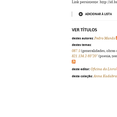
Link persistente: http://id
ADICIONAR À LISTA
VER TÍTULOS
destes autores:
Pedro Manãs
destes temas:
087.5
(generalidades, obras d
821.134.2-93"20"
(poesia, tea
deste editor:
Oficina do Livro
desta coleção:
Anna Kadabra