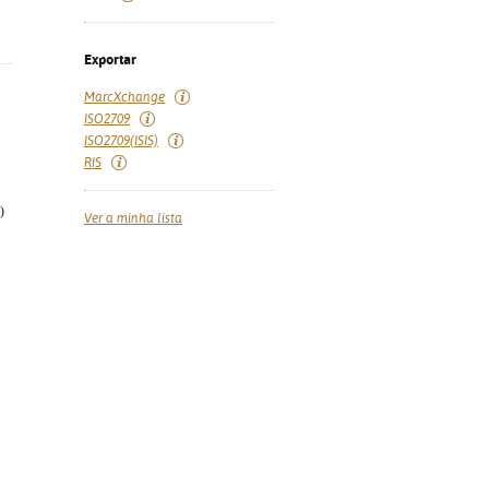
Exportar
MarcXchange
ISO2709
ISO2709(ISIS)
RIS
)
Ver a minha lista