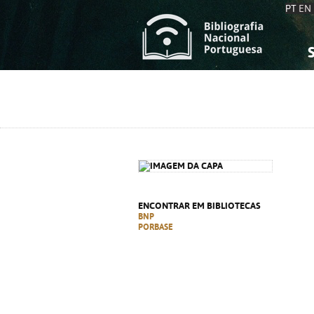
PT
EN
S
S
C
C
C
C
A
A
ENCONTRAR EM BIBLIOTECAS
BNP
PORBASE