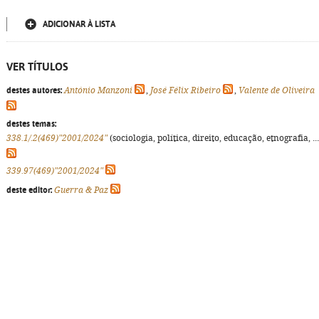
ADICIONAR À LISTA
VER TÍTULOS
destes autores:
António Manzoni
,
José Félix Ribeiro
,
Valente de Oliveira
destes temas:
338.1/.2(469)"2001/2024"
(sociologia, política, direito, educação, etnografia, ...
339.97(469)"2001/2024"
deste editor:
Guerra & Paz