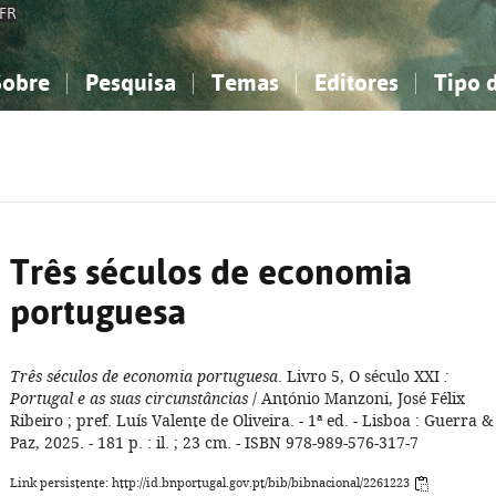
FR
Sobre
Pesquisa
Temas
Editores
Tipo 
obre a Bibliografia Nacional
imples
onhecimento, Informação...
onhecimento, Informação...
Combinada
A minha lista
Como utilizar
Filosofia, psicologia...
Filosofia, psicologia...
Perguntas frequente
iências sociais...
iências sociais...
Ciências exatas e naturais...
Ciências exatas e naturais...
rte, desporto...
rte, desporto...
Literatura, linguística...
Literatura, linguística...
Três séculos de economia
portuguesa
Três séculos de economia portuguesa
. Livro 5, O século XXI
:
Portugal e as suas circunstâncias
/ António Manzoni, José Félix
Ribeiro ; pref. Luís Valente de Oliveira. - 1ª ed. - Lisboa : Guerra &
Paz, 2025. - 181 p. : il. ; 23 cm. - ISBN 978-989-576-317-7
Link persistente: http://id.bnportugal.gov.pt/bib/bibnacional/2261223