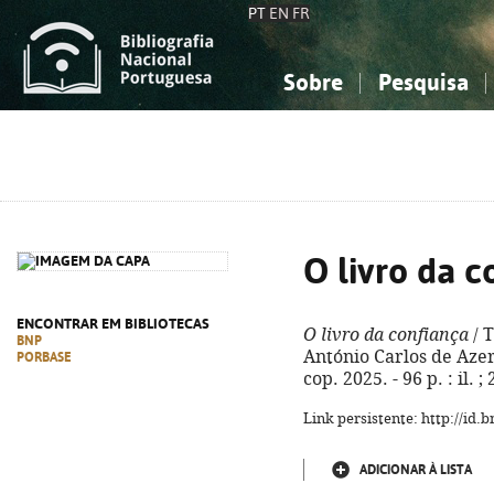
PT
EN
FR
Sobre
Pesquisa
Sobre a Bibliografia Nacional
Simples
Conhecimento, Informação...
Conhecimento, Informação...
Combinada
A
Ciências sociais...
Ciências sociais...
Arte, desporto...
Arte, desporto...
O livro da c
ENCONTRAR EM BIBLIOTECAS
O livro da confiança
/ 
BNP
António Carlos de Azer
PORBASE
cop. 2025. - 96 p. : il.
Link persistente: http://id
ADICIONAR À LISTA