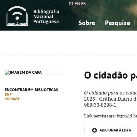
PT
EN
FR
Sobre
Pesquisa
Sobre a Bibliografia Nacional
Simples
Conhecimento, Informação...
Conhecimento, Informação...
Combinada
A
Ciências sociais...
Ciências sociais...
Arte, desporto...
Arte, desporto...
O cidadão p
ENCONTRAR EM BIBLIOTECAS
O cidadão para os cida
BNP
2025 : Gráfica Diário d
PORBASE
989-33-8298-1
Link persistente: http://id
ADICIONAR À LISTA