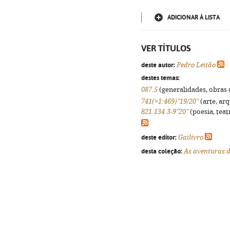
ADICIONAR À LISTA
VER TÍTULOS
deste autor:
Pedro Leitão
destes temas:
087.5
(generalidades, obras d
741(=1:469)"19/20"
(arte, arq
821.134.3-9"20"
(poesia, teat
deste editor:
Gailivro
desta coleção:
As aventuras d