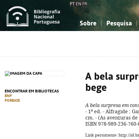
PT
EN
FR
Sobre
Pesquisa
Sobre a Bibliografia Nacional
Simples
Conhecimento, Informação...
Conhecimento, Informação...
Combinada
A
Ciências sociais...
Ciências sociais...
Arte, desporto...
Arte, desporto...
A bela surp
bege
ENCONTRAR EM BIBLIOTECAS
BNP
PORBASE
A bela surpresa em ton
- 1ª ed. - Alfragide : Gai
cm. - (As aventuras de 
ISBN 978-989-236-760-
Link persistente: http://id