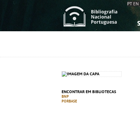
PT
EN
S
S
C
C
C
C
A
A
ENCONTRAR EM BIBLIOTECAS
BNP
PORBASE