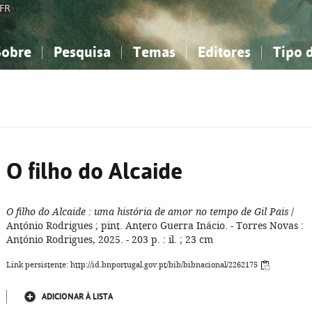
FR
Sobre
Pesquisa
Temas
Editores
Tipo 
obre a Bibliografia Nacional
imples
onhecimento, Informação...
onhecimento, Informação...
Combinada
A minha lista
Como utilizar
Filosofia, psicologia...
Filosofia, psicologia...
Perguntas frequente
iências sociais...
iências sociais...
Ciências exatas e naturais...
Ciências exatas e naturais...
rte, desporto...
rte, desporto...
Literatura, linguística...
Literatura, linguística...
O filho do Alcaide
O filho do Alcaide
: uma história de amor no tempo de Gil Pais
/
António Rodrigues ; pint. Antero Guerra Inácio. - Torres Novas :
António Rodrigues, 2025. - 203 p. : il. ; 23 cm
Link persistente: http://id.bnportugal.gov.pt/bib/bibnacional/2262175
ADICIONAR À LISTA