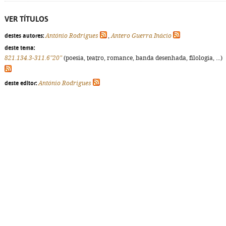
VER TÍTULOS
destes autores:
António Rodrigues
,
Antero Guerra Inácio
deste tema:
821.134.3-311.6"20"
(poesia, teatro, romance, banda desenhada, filologia, ...)
deste editor:
António Rodrigues