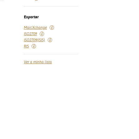
Exportar
MarcXchange
ISO2709
ISO2709(ISIS)
RIS
Ver a minha lista