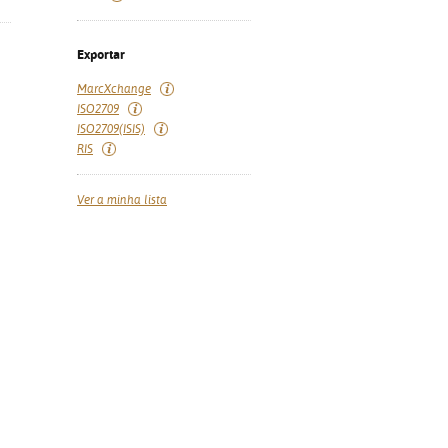
Exportar
MarcXchange
ISO2709
ISO2709(ISIS)
RIS
Ver a minha lista