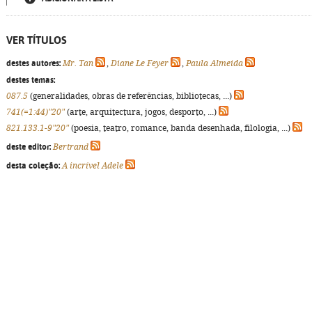
VER TÍTULOS
destes autores:
Mr. Tan
,
Diane Le Feyer
,
Paula Almeida
destes temas:
087.5
(generalidades, obras de referências, bibliotecas, ...)
741(=1:44)"20"
(arte, arquitectura, jogos, desporto, ...)
821.133.1-9"20"
(poesia, teatro, romance, banda desenhada, filologia, ...)
deste editor:
Bertrand
desta coleção:
A incrível Adele