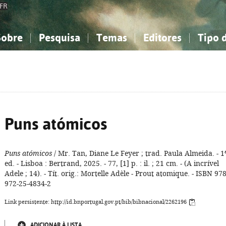
FR
Sobre
Pesquisa
Temas
Editores
Tipo 
obre a Bibliografia Nacional
imples
onhecimento, Informação...
onhecimento, Informação...
Combinada
A minha lista
Como utilizar
Filosofia, psicologia...
Filosofia, psicologia...
Perguntas frequente
iências sociais...
iências sociais...
Ciências exatas e naturais...
Ciências exatas e naturais...
rte, desporto...
rte, desporto...
Literatura, linguística...
Literatura, linguística...
Puns atómicos
Puns atómicos
/ Mr. Tan, Diane Le Feyer ; trad. Paula Almeida. - 1
ed. - Lisboa : Bertrand, 2025. - 77, [1] p. : il. ; 21 cm. - (A incrível
Adele ; 14). - Tít. orig.: Mortelle Adèle - Prout atomique. - ISBN 978
972-25-4834-2
Link persistente: http://id.bnportugal.gov.pt/bib/bibnacional/2262196
ADICIONAR À LISTA