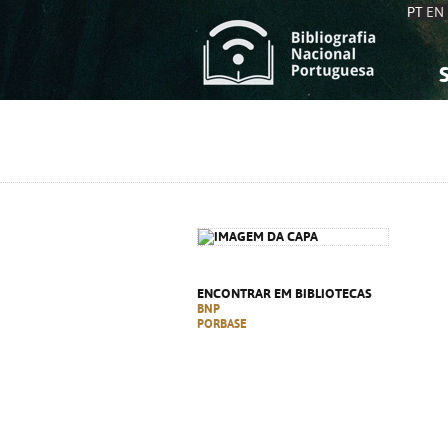
PT
EN
S
S
C
C
C
C
A
A
ENCONTRAR EM BIBLIOTECAS
BNP
PORBASE