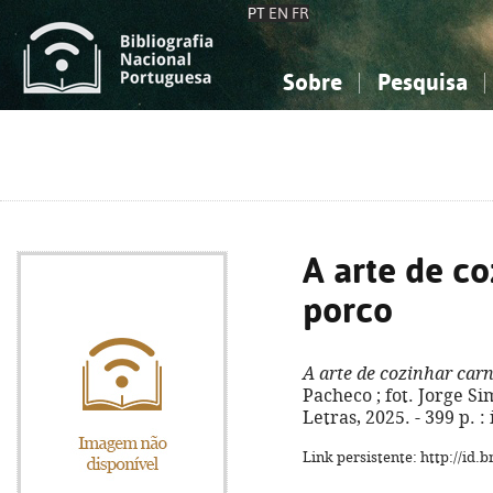
PT
EN
FR
Sobre
Pesquisa
Sobre a Bibliografia Nacional
Simples
Conhecimento, Informação...
Conhecimento, Informação...
Combinada
A
Ciências sociais...
Ciências sociais...
Arte, desporto...
Arte, desporto...
A arte de c
porco
A arte de cozinhar car
Pacheco ; fot. Jorge Sim
Letras, 2025. - 399 p. :
Link persistente: http://id