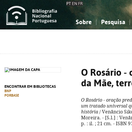
PT
EN
FR
Sobre
Pesquisa
Sobre a Bibliografia Nacional
Simples
Conhecimento, Informação...
Conhecimento, Informação...
Combinada
A
Ciências sociais...
Ciências sociais...
Arte, desporto...
Arte, desporto...
O Rosário - 
da Mãe, terr
ENCONTRAR EM BIBLIOTECAS
BNP
PORBASE
O Rosário - oração pred
um tratado universal que
história
/ Venâncio Siko
Moreira. - [S.l.] : Venâ
p. : il. ; 21 cm. - ISBN