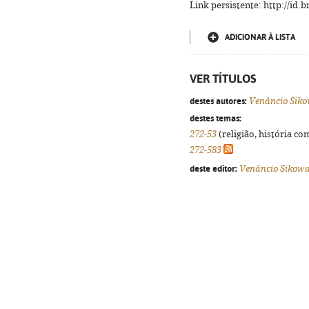
Link persistente: http://id
ADICIONAR À LISTA
VER TÍTULOS
destes autores:
Venâncio Siko
destes temas:
272-53
(religião, história co
272-583
deste editor:
Venâncio Sikowa