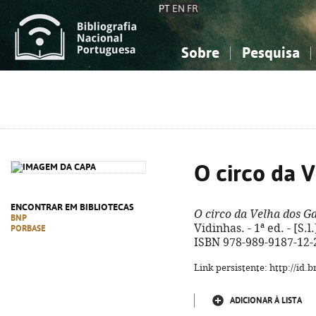
PT
EN
FR
Sobre
Pesquisa
Sobre a Bibliografia Nacional
Simples
Conhecimento, Informação...
Conhecimento, Informação...
Combinada
A
Ciências sociais...
Ciências sociais...
Arte, desporto...
Arte, desporto...
O circo da 
ENCONTRAR EM BIBLIOTECAS
O circo da Velha dos G
BNP
Vidinhas. - 1ª ed. - [S.l.]
PORBASE
ISBN 978-989-9187-12-
Link persistente: http://id
ADICIONAR À LISTA