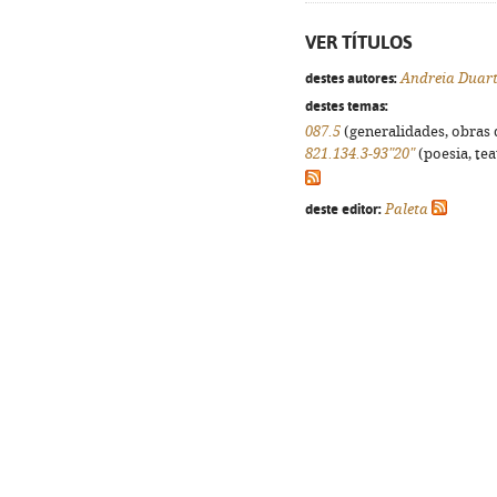
VER TÍTULOS
destes autores:
Andreia Duar
destes temas:
087.5
(generalidades, obras d
821.134.3-93"20"
(poesia, tea
deste editor:
Paleta