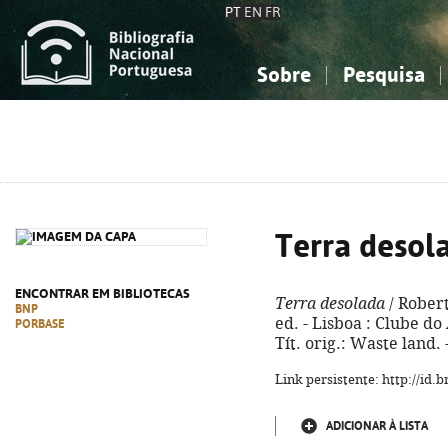
PT
EN
FR
Sobre
Pesquisa
Sobre a Bibliografia Nacional
Simples
Conhecimento, Informação...
Conhecimento, Informação...
Combinada
A
Ciências sociais...
Ciências sociais...
Arte, desporto...
Arte, desporto...
Terra desol
ENCONTRAR EM BIBLIOTECAS
Terra desolada
/ Robert
BNP
ed. - Lisboa : Clube do 
PORBASE
Tít. orig.: Waste land.
Link persistente: http://id
ADICIONAR À LISTA